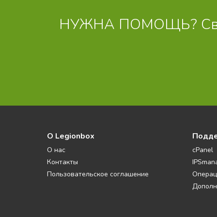
НУЖНА ПОМОЩЬ? Свяж
О Legionbox
Подд
О нас
cPanel
Контакты
IPSman
Пользовательское соглашение
Операц
Дополн