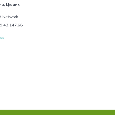
я, Цюрих
nd Network
79.43.147.68
ass